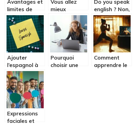
Avantages et
Vous allez
Do you speak
limites de
mieux
english ? Non,
l’enseignement
comprendre
rattrapez
supérieur en
le
votre retard
ligne
fonctionnement
avec des
des cours en
cours
ligne!
d’anglais
intensif.
Ajouter
Pourquoi
Comment
l’espagnol à
choisir une
apprendre le
son arc de
formation en
Muay Thai en
compétences
ligne ?
ligne ? 3
experts
revelent leur
methode
d’apprentissage
Expressions
digital
faciales et
langage
silencieux :