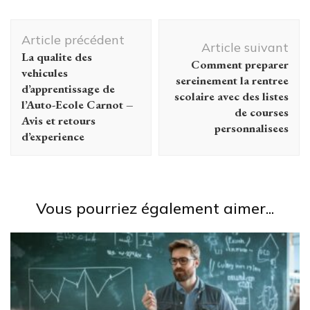
guide de
Navigation
lecture des
Article précédent
emotions
d'article
Article suivant
La qualite des
Comment preparer
vehicules
sereinement la rentree
d’apprentissage de
scolaire avec des listes
l’Auto-Ecole Carnot –
de courses
Avis et retours
personnalisees
d’experience
Vous pourriez également aimer...