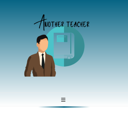
Another teacher
Se former à tout àge