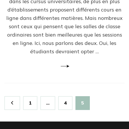
dans les cursus universitaires, de plus en plus
d’établissements proposent différents cours en
ligne dans différentes matières. Mais nombreux
sont ceux qui pensent que les salles de classe
ordinaires sont bien meilleures que les sessions
en ligne. Ici, nous parlons des deux. Oui, les
étudiants devraient opter …
Pagination
Page
Page
Page
1
…
4
5
des
publications