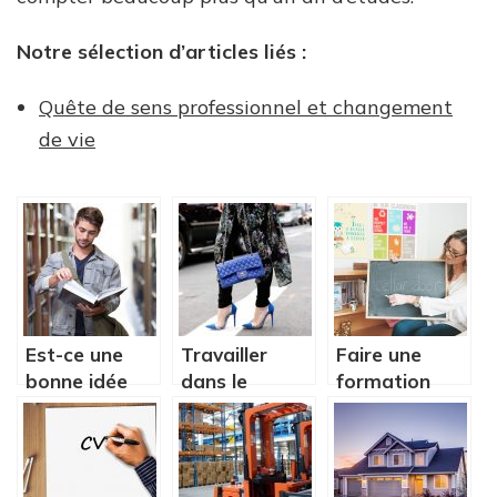
Notre sélection d’articles liés :
Quête de sens professionnel et changement
de vie
Est-ce une
Travailler
Faire une
bonne idée
dans le
formation
pour un
domaine du
d’anglais à
étudiant de
luxe, que
distance.
se réorienter
faut-il savoir
en cours
?