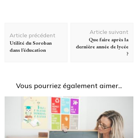
CV en
définition du
fonction du
portage
poste visé ?
salarial pour
Navigation
Les
les
Article suivant
spécificités du
indépendants
d'article
Article précédent
Que faire après la
CV en anglais
Utilité du Soroban
dernière année de lycée
par secteur
dans l’éducation
?
Vous pourriez également aimer...