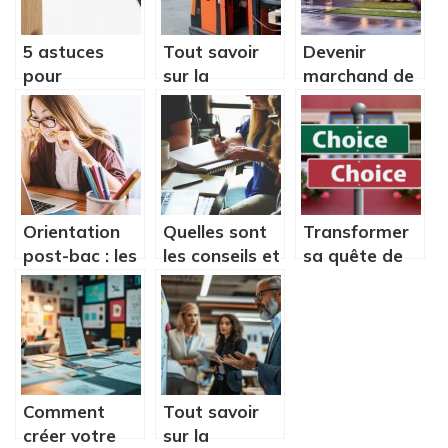
d’année?
5 astuces
Tout savoir
Devenir
pour
sur la
marchand de
decrocher un
formation
biens, par
emploi a
CACES 3
quelles
l’etranger
etapes
passer ?
Orientation
Quelles sont
Transformer
post-bac : les
les conseils et
sa quête de
différentes
les astuces a
sens
alternatives
connaitre
professionnel
pour
en un
brainstormer
changement
de la
de vie
meilleure des
Comment
Tout savoir
manieres ?
créer votre
sur la