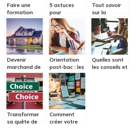
Faire une
5 astuces
Tout savoir
formation
pour
sur la
d’anglais à
decrocher un
formation
distance.
emploi a
CACES 3
l’etranger
Devenir
Orientation
Quelles sont
marchand de
post-bac : les
les conseils et
biens, par
différentes
les astuces a
quelles
alternatives
connaitre
etapes
pour
passer ?
brainstormer
de la
meilleure des
Transformer
Comment
manieres ?
sa quête de
créer votre
sens
CV en