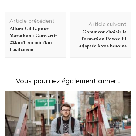
professionnel
fonction du
en un
poste visé ?
Navigation
changement
Les
Article précédent
de vie
spécificités du
d'article
Article suivant
Allure Cible pour
CV en anglais
Comment choisir la
Marathon : Convertir
par secteur
formation Power BI
22km/h en min/km
adaptée à vos besoins
Facilement
Vous pourriez également aimer...