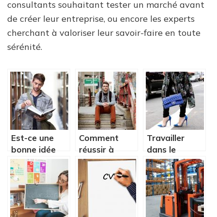
consultants souhaitant tester un marché avant
de créer leur entreprise, ou encore les experts
cherchant à valoriser leur savoir-faire en toute
sérénité.
Est-ce une
Comment
Travailler
bonne idée
réussir à
dans le
pour un
changer de
domaine du
étudiant de
secteur
luxe, que
se réorienter
professionnel
faut-il savoir
en cours
?
d’année?